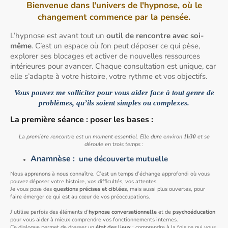
Bienvenue dans l'univers de l'hypnose, où le
changement commence par la pensée.
L’hypnose est avant tout un
outil de rencontre avec soi-
même
. C’est un espace où l’on peut déposer ce qui pèse,
explorer ses blocages et activer de nouvelles ressources
intérieures pour avancer. Chaque consultation est unique, car
elle s’adapte à votre histoire, votre rythme et vos objectifs.
Vous pouvez me solliciter pour vous aider face à tout genre de
problèmes, qu’ils soient simples ou complexes.
La première séance : poser les bases
:
La première rencontre est un moment essentiel. Elle dure environ
et se
1h30
déroule en trois temps :
Anamnèse :
une découverte mutuelle
Nous apprenons à nous connaître. C’est un temps d’échange approfondi où vous
pouvez déposer votre histoire, vos difficultés, vos attentes.
Je vous pose des
questions précises et ciblées
, mais aussi plus ouvertes, pour
faire émerger ce qui est au cœur de vos préoccupations.
J’utilise parfois des éléments d’
hypnose conversationnelle
et de
psychoéducation
pour vous aider à mieux comprendre vos fonctionnements internes.
Ce dialogue permet de dresser un
état des lieux
: comprendre à la fois ce qui vous