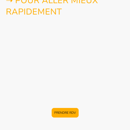
➝ POUR ALLER MIEUX
RAPIDEMENT
Il est nécessaire de
prendre conscience
de sa
problématique psychique, de ses
points de blocage
,
de
ses résistances
afin de s’autoriser à
gagner en
évolution personnelle
ou
renforcer une présence à
soi-même
, légitime et authentique,
gagner en
Conscience
, qui ouvre alors
tous les possibles
. Vous
disposerez de mon aide et de mon soutien pour
vous
accompagner sur le chemin de la plus belle des
rencontres
par laquelle vous apprendrez à
reconnaître, comprendre, transformer tous vos états «
d’être et de faire » et engager
un processus
d’accomplissement de soi
.
PRENDRE RDV