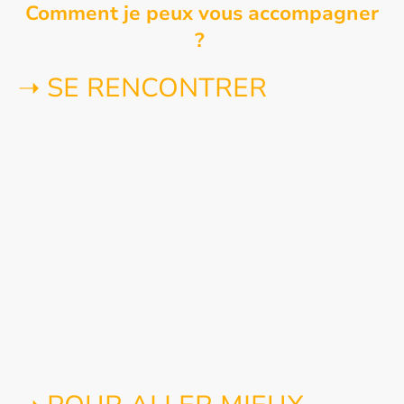
Comment je peux vous accompagner
?
➝ SE RENCONTRER
Je reçois à mon cabinet des patients de tous âges, de
l'enfant à partir de 12 ans à la personne vieillissante
mais également des couples.
La relation d’aide est
avant tout une rencontre
: la
rencontre avec un thérapeute qui doit se
vivre dans
un espace de confiance
pour permettre celle qui
comptera désormais plus que toutes les autres … la
rencontre avec soi- même
. C’est dans mon cabinet,
un lieu de
bienveillance
,
accueillant
et
chaleureux
que je vous propose de poser des mots pour
soulager
et guérir les maux
qui parlent de votre état de
souffrance.