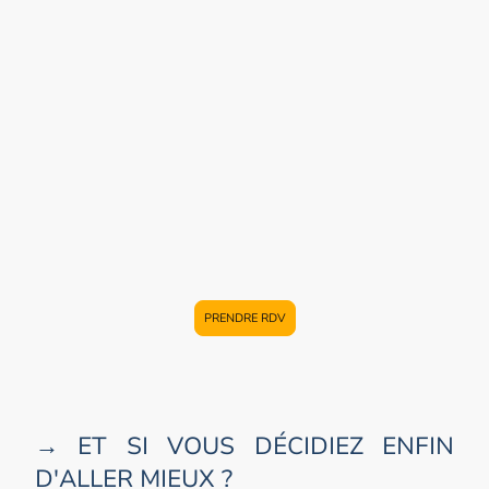
retrouvant
votre alignement profond
✓ Et encore pleins d'autres domaines de votre vie
dans lesquels
l'Hypnose peut vous aider :
Thérapie
de couple, sexualité, fertilité, communication, se
sentir à sa juste place etc.
Blessures émotionnelles, loyautés familiales, addictions,
stress, anxiété, traumatisme, aide à la récupération suite à un
accident, tabac, poids, accompagnements pathologies
lourdes, évolution personnelle, fatigue, sommeil, estime de
soi, deuils, etc...
PRENDRE RDV
→ ET SI VOUS DÉCIDIEZ ENFIN
D'ALLER MIEUX ?