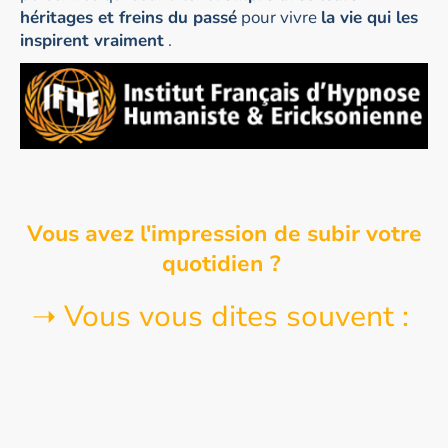
héritages et freins du passé
pour vivre
la vie qui les
inspirent vraiment
.
Vous avez l'impression de subir votre
quotidien ?
➝ Vous vous dites souvent :
Je n'ai pas l'impression de vivre ma vie
Je suis souvent plombé(e)
C'est comme si on me freinait dans mon
avancée, je me sens bloqué(e)