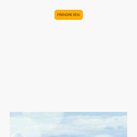
qui vous inspire vraiment
PRENDRE RDV
Hypnose Humaniste • Hypnose
Éricksonienne • Thérapie
Symbolique Avancée Approche
psychocorporelle • Hypnose
conversationnelle
Spécialisé dans les psychotraumatismes et le
transgénérationnel