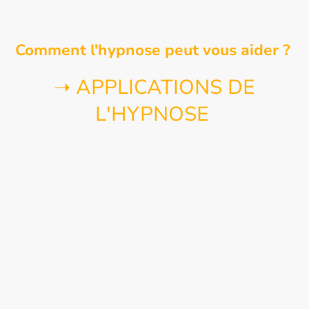
Comment l'hypnose peut vous aider ?
➝ APPLICATIONS DE
L'HYPNOSE
💡 Rompre avec
vos héritages et vos freins du passé
pour vous permettre de vivre la vie qui vous inspire
vraiment
💡Libérer ces
grains de sables de votre vie
quotidienne
pour plus de fluidité au quotidien
(addictions, kilos émotionnels etc.)
💡Pacifier un ou plusieurs évènement(s) passé(s) pour
regagner en énergie
(deuil, traumatismes etc.)
💡Simplement déployer votre plein potentiel, en